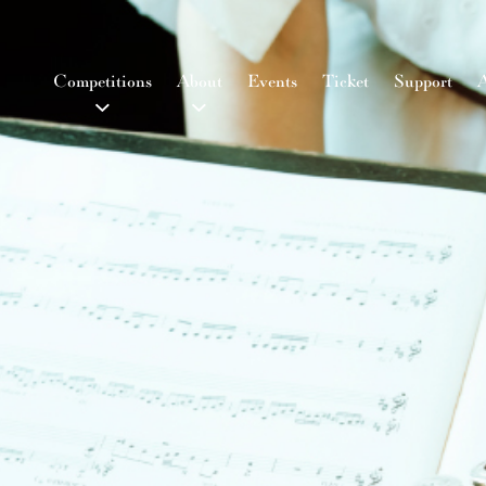
Competitions
About
Events
Ticket
Support
A