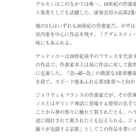
デルセンはこのなかでは唯一、19世紀の作曲
ト奏者としても活躍した。演奏会用小品第2
他の3人はいずれも20世紀の作曲家だ。ボザ
室内楽を中心に作品を残す。「アグレスティ
味にもあふれる。
デュティユーは20世紀後半のフランスを代表す
の作品で、作曲家本人は後に作品に対して批
に定着した。「急─緩─急」の簡潔な3楽章構成
を経て、スピード感あふれる第3楽章へと向か
ジョリヴェもフランスの作曲家だが、その作
ノスとはギリシア神話に登場する竪琴の名手
ことから神の怒りに触れて殺されたとも、ヘ
逆に殴打されて殺されたとも伝えられる。ジ
踊りが交錯する哀歌」としてこの作品を書い