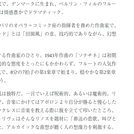
家で、デンマークに生まれ、ベルリン・フィルのフルー
番は情感豊かでドラマティック。
はパリのオペラ＝コミック座の指揮者を務めた作曲家で、
ード」とは「田園風」の意。技巧的でありながら、幻想
る作曲家のひとり。1943年作曲の「ソナチネ」は初期
判的な態度をとったにもかかわらず、フルートの人気作
で、8分の7拍子の第1楽章で始まり、穏やかな第2楽章
う。
風は独特だ。一言でいえば呪術的、あるいは魔術的。リ
で、音楽にかけてはアポロンより自分が勝ると慢心した
ラクレスに音楽を教える際に腹を立てて叩いたところ、
ョリヴェはそんなリノスを題材に「葬送の悲歌、叫びと
た。アルカイックな曲想が聴く人の想像力を刺激する。