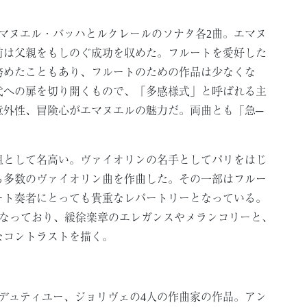
マヌエル・バッハとルクレールのソナタ各2曲。エマヌ
前は父親をもしのぐ成功を収めた。フルートを愛好した
務めたこともあり、フルートのための作品は少なくな
代への扉を切り開くもので、「多感様式」と呼ばれる主
意外性、冒険心がエマヌエルの魅力だ。両曲とも「急─
祖として名高い。ヴァイオリンの名手としてパリをはじ
る多数のヴァイオリン曲を作曲した。その一部はフルー
ート奏者にとっても貴重なレパートリーとなっている。
となっており、緩徐楽章のエレガンスやメランコリーと、
なコントラストを描く。
デュティユー、ジョリヴェの4人の作曲家の作品。アン