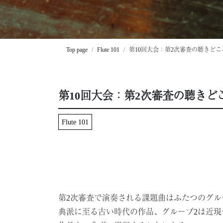
Top page
Flute 101
第10回大会：第2次審査の聴きどこ
第10回大会：第2次審査の聴きど
Flute 101
第2次審査で演奏される課題曲はふたつのグル
典派に至る古い時代の作品、グループ2は近