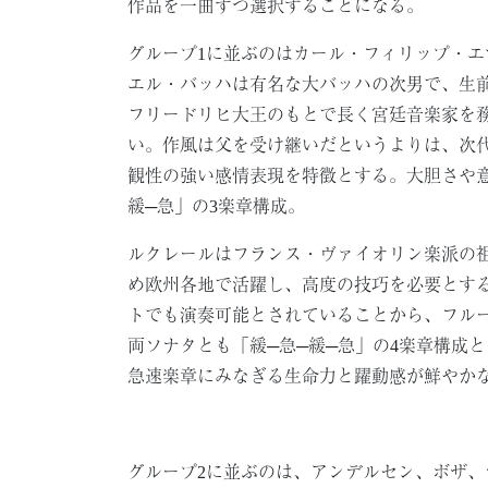
作品を一曲ずつ選択することになる。
グループ1に並ぶのはカール・フィリップ・エ
エル・バッハは有名な大バッハの次男で、生
フリードリヒ大王のもとで長く宮廷音楽家を
い。作風は父を受け継いだというよりは、次
観性の強い感情表現を特徴とする。大胆さや
緩─急」の3楽章構成。
ルクレールはフランス・ヴァイオリン楽派の
め欧州各地で活躍し、高度の技巧を必要とす
トでも演奏可能とされていることから、フル
両ソナタとも「緩─急─緩─急」の4楽章構成
急速楽章にみなぎる生命力と躍動感が鮮やか
グループ2に並ぶのは、アンデルセン、ボザ、