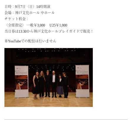
日時：9月7日（日）14時開演
About
会場：神戸文化ホール 中ホール
ミッション・歴史
チケット料金：
（全席指定） 一般￥3,000 U25￥1,000
組織
当日券は13:30から神戸文化ホールプレイガイドで販売！
地域・社会連携
神戸市
※YouTubeでの配信は行いません
Support
サポーター一覧
ご寄附のお願い
Access
Contact