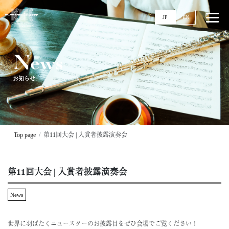
JP
EN
News
お知らせ
Top
News
Events
Ticket
Top page
第11回大会 | 入賞者披露演奏会
Stories
Competitions
第11回大会 | 入賞者披露演奏会
11回大会
実施要項
News
配信
過去大会
世界に羽ばたくニュースターのお披露目をぜひ会場でご覧ください！