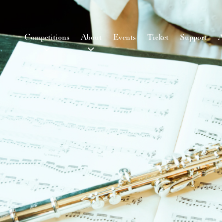
Competitions
About
Events
Ticket
Support
A