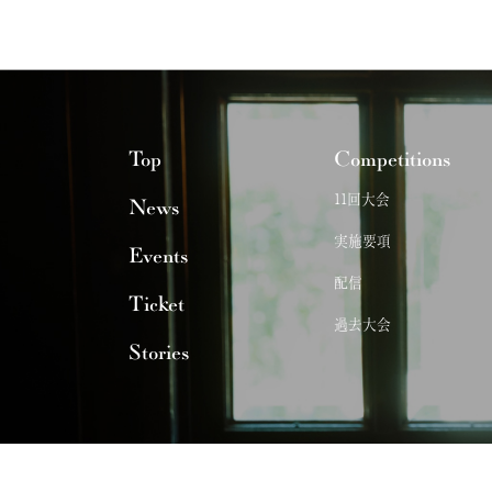
Top
Competitions
11回大会
News
実施要項
Events
配信
Ticket
過去大会
Stories
主催
神戸国際フルートコンクール運営委員会