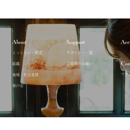
About
Support
Acc
ミッション・歴史
サポーター一覧
Con
組織
ご寄附のお願い
プラ
地域・社会連携
神戸市