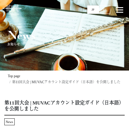
JP
EN
News
お知らせ
Top
News
Events
Ticket
Top page
Stories
第11回大会 | MUVACアカウント設定ガイド（日本語）を公開しました
Competitions
第11回大会 | MUVACアカウント設定ガイド（日本語）
11回大会
を公開しました
実施要項
配信
News
過去大会