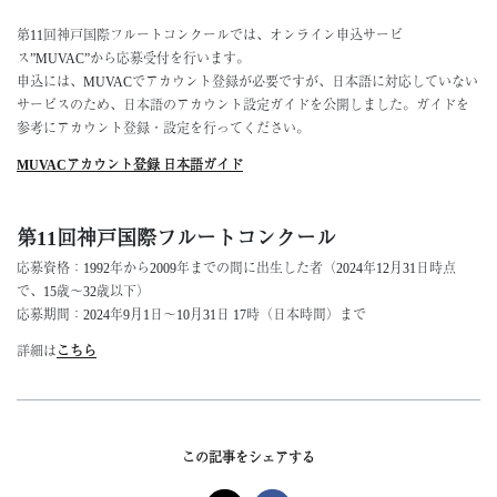
第11回神戸国際フルートコンクールでは、オンライン申込サービ
About
ス”MUVAC”から応募受付を行います。
ミッション・歴史
申込には、MUVACでアカウント登録が必要ですが、日本語に対応していない
組織
サービスのため、日本語のアカウント設定ガイドを公開しました。ガイドを
地域・社会連携
参考にアカウント登録・設定を行ってください。
神戸市
MUVACアカウント登録 日本語ガイド
Support
第11回神戸国際フルートコンクール
サポーター一覧
ご寄附のお願い
応募資格：1992年から2009年までの間に出生した者（2024年12月31日時点
で、15歳～32歳以下）
Access
応募期間：2024年9月1日～10月31日 17時（日本時間）まで
Contact
詳細は
こちら
この記事をシェアする