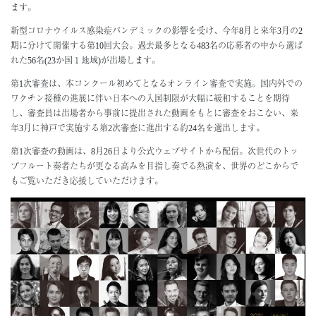
ます。
About
新型コロナウイルス感染症パンデミックの影響を受け、今年8月と来年3月の2
ミッション・歴史
期に分けて開催する第10回大会。過去最多となる483名の応募者の中から選ば
れた56名(23か国１地域)が出場します。
組織
地域・社会連携
第1次審査は、本コンクール初めてとなるオンライン審査で実施。国内外での
神戸市
ワクチン接種の進展に伴い日本への入国制限が大幅に緩和することを期待
し、審査員は出場者から事前に提出された動画をもとに審査をおこない、来
年3月に神戸で実施する第2次審査に進出する約24名を選出します。
Support
サポーター一覧
第1次審査の動画は、8月26日より公式ウェブサイトから配信。次世代のトッ
プフルート奏者たちが更なる高みを目指し奏でる熱演を、世界のどこからで
ご寄附のお願い
もご覧いただき応援していただけます。
Access
Contact