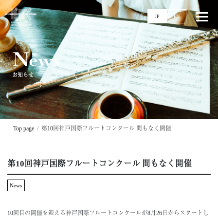
JP
EN
News
お知らせ
Top
News
Events
Ticket
Top page
第10回神戸国際フルートコンクール 間もなく開催
Stories
Competitions
第10回神戸国際フルートコンクール 間もなく開催
11回大会
実施要項
News
配信
過去大会
10回目の開催を迎える神戸国際フルートコンクールが8月26日からスタートし