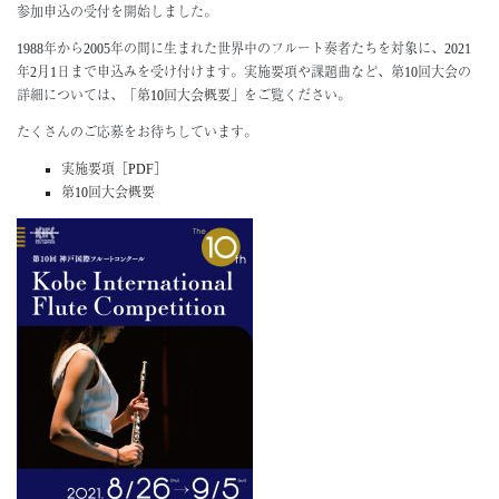
参加申込の受付を開始しました。
About
1988年から2005年の間に生まれた世界中のフルート奏者たちを対象に、2021
ミッション・歴史
年2月1日まで申込みを受け付けます。実施要項や課題曲など、第10回大会の
詳細については、「
組織
第10回大会概要
」をご覧ください。
地域・社会連携
たくさんのご応募をお待ちしています。
神戸市
実施要項［PDF］
第10回大会概要
Support
サポーター一覧
ご寄附のお願い
Access
Contact