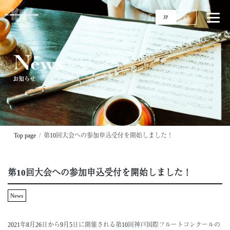
JP
EN
News
お知らせ
Top
News
Events
Ticket
Top page
第10回大会への参加申込受付を開始しました！
Stories
Competitions
第10回大会への参加申込受付を開始しました！
11回大会
実施要項
News
配信
過去大会
2021年8月26日から9月5日に開催される第10回神戸国際フルートコンクールの