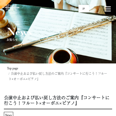
JP
EN
News
お知らせ
Top
News
Events
Ticket
Top page
Stories
公演中止および払い戻し方法のご案内『コンサートに行こう！フルー
ト×オーボエ×ピアノ』
Competitions
11回大会
公演中止および払い戻し方法のご案内『コンサートに
実施要項
行こう！フルート×オーボエ×ピアノ』
配信
過去大会
News