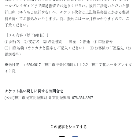
ールプレイガイドまで簡易書留でお送りください。後日ご指定いただいた銀
行口座（ゆうちょ銀行含む）へ、チケット代金と上記簡易書留にかかる郵送
料を併せてお振込みいたします。尚、振込には一か月程かかりますので、ご
了承ください。
『メモ内容（以下6項目）』
① 銀行名 ② 支店名 ③ 貯金種別 1.当座 2.普通 ④ 口座番号
⑤ 口座名義（カタカナと漢字をご記入ください） ⑥ お客様のご連絡先（お
電話番号）
※送付先 〒650-0017 神戸市中央区楠町4丁目2-2 神戸文化ホールプレイガ
イド宛
チケット払い戻しに関するお問合せ
(公財)神戸市民文化振興財団 文化振興課 078-351-3597
この記事をシェアする