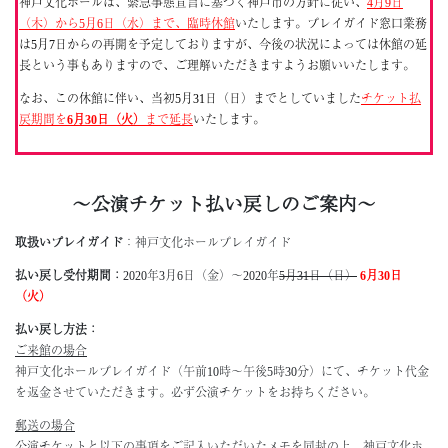
神戸文化ホールは、緊急事態宣言に基づく神戸市の方針に従い、
4月9日
（木）から5月6日（水）まで、臨時休館
いたします。プレイガイド窓口業務
は5月7日からの再開を予定しておりますが、今後の状況によっては休館の延
長という事もありますので、ご理解いただきますようお願いいたします。
なお、この休館に伴い、当初5月31日（日）までとしていました
チケット払
戻期間を
6月30日（火）
まで延長
いたします。
～公演チケット払い戻しのご案内～
取扱いプレイガイド
：神戸文化ホールプレイガイド
払い戻し受付期間：
2020年3月6日（金）～2020年
5月31日（日）
6月30日
（火）
払い戻し方法：
ご来館の場合
神戸文化ホールプレイガイド（午前10時～午後5時30分）にて、チケット代金
を返金させていただきます。必ず公演チケットをお持ちください。
郵送の場合
公演チケットと以下の事項をご記入いただいたメモを同封の上、神戸文化ホ