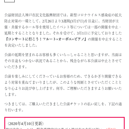
About
公益財団法人神戸市民文化振興財団では、新型コロナウイルス感染症の拡大
ミッション・歴史
防止対策の一環として、2月26日より3週間(3月17日)を目途に、当財団が主
組織
催・共催するホール等を使用したイベント等については一部の開催を中止・
地域・社会連携
延期とすることとなりました。それを受けて、3月1日に予定しておりました
神戸市
『コンサートに行こう！フルート×オーボエ×ピアノ』
の開催を中止すること
を決定いたしました。
Support
公演の延期を望まれるお客様も多くいらっしゃることと思いますが、当面は
その目途もつかない状況であることから、残念ながら本公演は中止とさせて
サポーター一覧
いただきます。
ご寄附のお願い
公演を楽しみにしてくださっているお客様のため、できるかぎり開催できる
Access
よう対策を重ねてまいりましたが、このような判断とさせていただくことと
Contact
なり心よりお詫び申し上げます。何卒、ご理解いただきますようお願いいた
します。
つきましては、ご購入いただきました公演チケットの払い戻しを、下記の通
り行います。
（2020年4月10日更新）