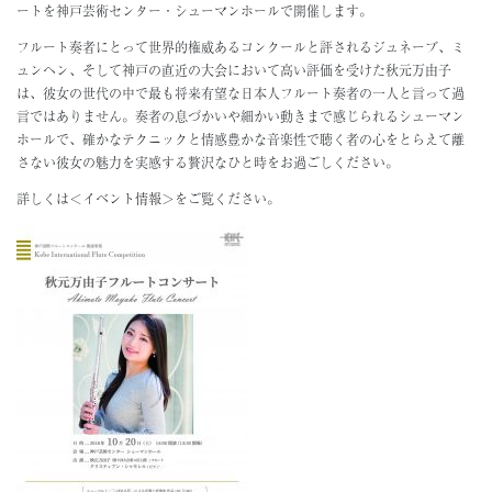
ートを神戸芸術センター・シューマンホールで開催します。
About
フルート奏者にとって世界的権威あるコンクール
と評されるジュネーブ、ミ
ミッション・歴史
ュンヘン、そして神戸の直近の大会において高い評価を受けた秋元万由子
は、彼女の世代の中で最も将来有望な日本人フルート奏者の一人と言って過
組織
言ではありません。奏者の息づかいや細かい動きま
で感じられるシューマン
地域・社会連携
ホールで、確かなテクニックと情感豊かな音楽性で聴く者の心をとらえて離
神戸市
さない彼女の魅力を実感する贅沢なひと時をお過ごしください。
詳しくは＜
イベント情報
＞をご覧ください。
Support
サポーター一覧
ご寄附のお願い
Access
Contact