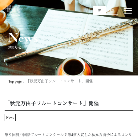
JP
EN
News
お知らせ
Top
News
Events
Ticket
Top page
「秋元万由子フルートコンサート」開催
Stories
Competitions
「秋元万由子フルートコンサート」開催
11回大会
実施要項
News
配信
過去大会
第９回神戸国際フルートコンクールで第4位入賞した秋
元万由子によるコンサ