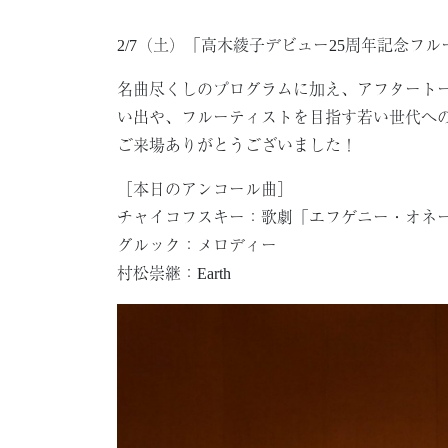
2/7（土）「高木綾子デビュー25周年記念フ
名曲尽くしのプログラムに加え、アフタートー
い出や、フルーティストを目指す若い世代へ
ご来場ありがとうございました！
［本日のアンコール曲］
チャイコフスキー：歌劇「エフゲニー・オネ
グルック：メロディー
村松崇継：Earth