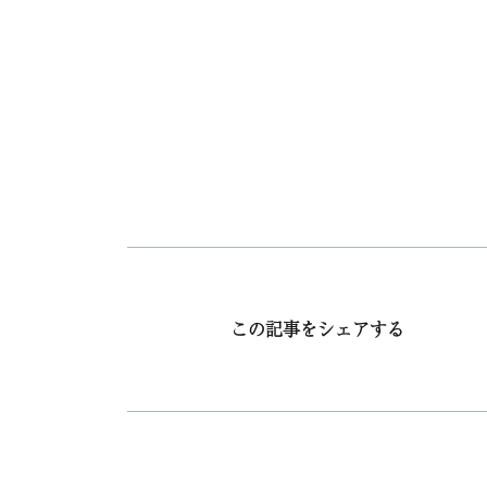
この記事をシェアする
コメント動画公開 – 高木綾子デビュー25周年記念フルート・リサイタル