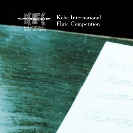
Kobe International
Flute Competition