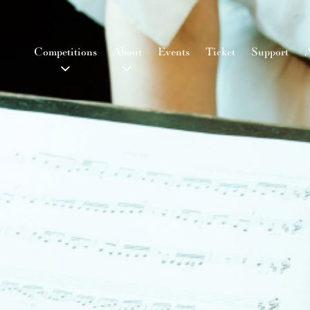
Competitions
About
Events
Ticket
Support
A