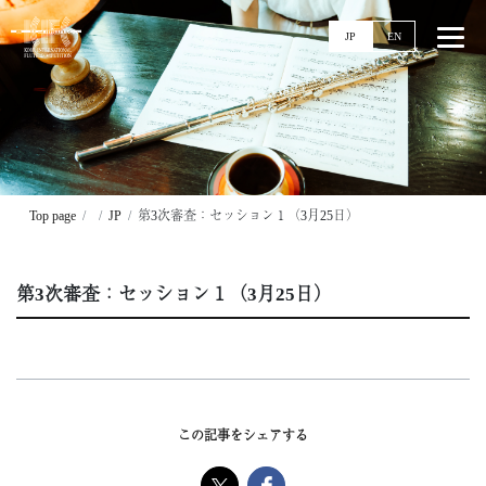
JP
EN
Top
News
Top page
JP
第3次審査：セッション１（3月25日）
Events
Ticket
第3次審査：セッション１（3月25日）
Stories
Competitions
11回大会
実施要項
この記事をシェアする
配信
過去大会