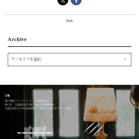
About
ミッション・歴史
Back
組織
地域・社会連携
Archive
神戸市
Support
サポーター一覧
ご寄附のお願い
Access
Contact
主催
神戸国際フルートコンクール運営委員会
神戸市 公益財団法人神戸市民文化振興財団
公益社団法人日本演奏連盟 一般社団法人日本フルート協会