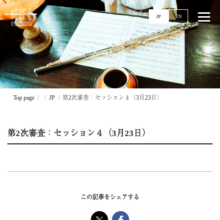
JP
EN
Top
News
Top page
JP
第2次審査：セッション４（3月23日）
Events
Ticket
第2次審査：セッション４（3月23日）
Stories
Competitions
11回大会
実施要項
この記事をシェアする
配信
過去大会