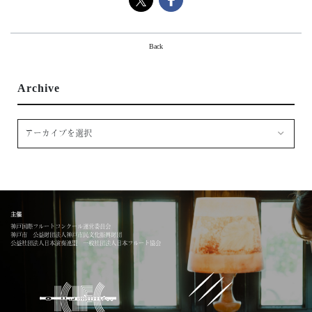
About
ミッション・歴史
Back
組織
地域・社会連携
Archive
神戸市
Support
サポーター一覧
ご寄附のお願い
Access
Contact
主催
神戸国際フルートコンクール運営委員会
神戸市 公益財団法人神戸市民文化振興財団
公益社団法人日本演奏連盟 一般社団法人日本フルート協会