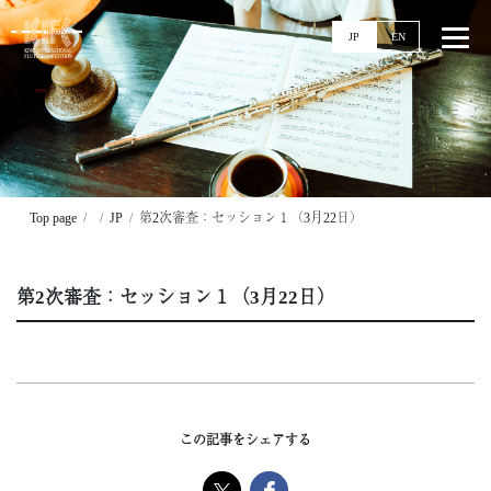
JP
EN
Top
News
Top page
JP
第2次審査：セッション１（3月22日）
Events
Ticket
第2次審査：セッション１（3月22日）
Stories
Competitions
11回大会
実施要項
この記事をシェアする
配信
過去大会