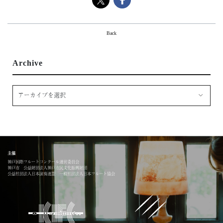
About
ミッション・歴史
Back
組織
地域・社会連携
Archive
神戸市
Support
サポーター一覧
ご寄附のお願い
Access
Contact
主催
神戸国際フルートコンクール運営委員会
神戸市 公益財団法人神戸市民文化振興財団
公益社団法人日本演奏連盟 一般社団法人日本フルート協会