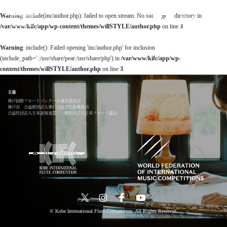
Warning
: include(inc/author.php): failed to open stream: No such file or directory in
JP
EN
/var/www/kifc/app/wp-content/themes/willSTYLE/author.php
on line
3
Warning
: include(): Failed opening 'inc/author.php' for inclusion
(include_path='.:/usr/share/pear:/usr/share/php') in
/var/www/kifc/app/wp-
content/themes/willSTYLE/author.php
on line
3
Top
主催
News
神戸国際フルートコンクール運営委員会
神戸市 公益財団法人神戸市民文化振興財団
Events
公益社団法人日本演奏連盟 一般社団法人日本フルート協会
Ticket
Stories
Competitions
11回大会
実施要項
配信
© Kobe International Flute Competition. All Rights Reserved.
過去大会